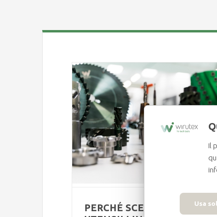
e utensili in
metallo duro
Q
Il
qu
in
Usa sol
PERCHÉ SCEGLIERE