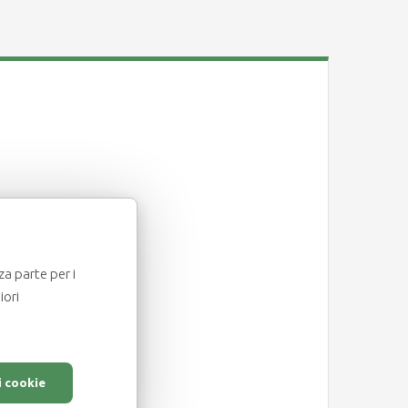
za parte per i
iori
i cookie