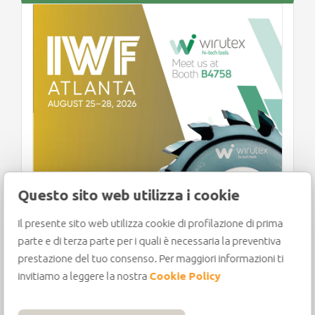
ia
Questo sito web utilizza i cookie
Il presente sito web utilizza cookie di profilazione di prima
WIRUTEX CONFIRMA SU
parte e di terza parte per i quali è necessaria la preventiva
PRESENCIA EN LA IWF 2026
prestazione del tuo consenso. Per maggiori informazioni ti
DE ATLANTA
invitiamo a leggere la nostra
Cookie Policy