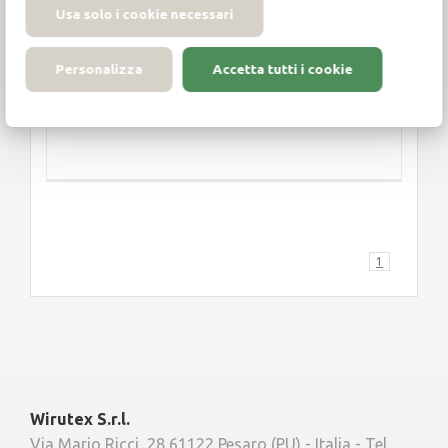
Usa solo i cookie necessari
Wirutex anuncia su participación en la
IWF 2026 – Feria Internacional de la
Personalizza
Accetta tutti i cookie
Madera, que se[...]
1
Wirutex S.r.l.
Via Mario Ricci, 28 61122 Pesaro (PU) - Italia - Tel.